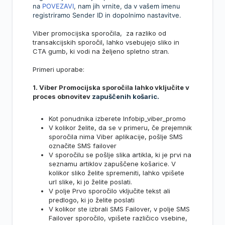
na
POVEZAVI
, nam jih vrnite, da v vašem imenu
registriramo Sender ID in dopolnimo nastavitve.
Viber promocijska sporočila, za razliko od
transakcijskih sporočil, lahko vsebujejo sliko in
CTA gumb, ki vodi na željeno spletno stran.
Primeri uporabe:
1. Viber Promocijska sporočila lahko vključite v
proces obnovitev
zapuščenih košaric.
Kot ponudnika izberete Infobip_viber_promo
V kolikor želite, da se v primeru, če prejemnik
sporočila nima Viber aplikacije, pošlje SMS
označite SMS failover
V sporočilu se pošlje slika artikla, ki je prvi na
seznamu artiklov zapuščene košarice. V
kolikor sliko želite spremeniti, lahko vpišete
url slike, ki jo želite poslati.
V polje Prvo sporočilo vključite tekst ali
predlogo, ki jo želite poslati
V kolikor ste izbrali SMS Failover, v polje SMS
Failover sporočilo, vpišete različico vsebine,