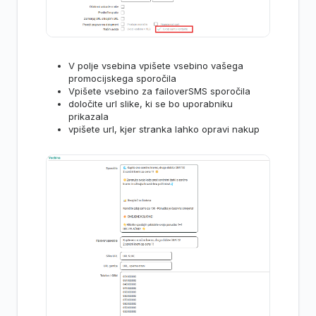
V polje vsebina vpišete vsebino vašega
promocijskega sporočila
Vpišete vsebino za failoverSMS sporočila
določite url slike, ki se bo uporabniku
prikazala
vpišete url, kjer stranka lahko opravi nakup