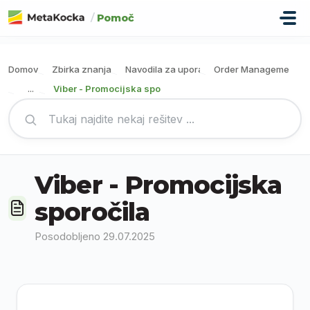
Preskoči na glavno vsebino
/
Pomoč
Domov
Zbirka znanja
Navodila za uporabo
Order Management
Viber - Promocijska sporočila
...
Viber - Promocijska
sporočila
Posodobljeno 29.07.2025