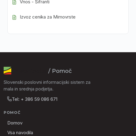
Vnos - Šifranti
Izvoz cenika za Mimovrste
/ Pomoč
Slovenski poslovni informacijski sistem za
mala in srednja podjetja.
Tel: + 386 59 086 671
POMOČ
Domov
Vsa navodila