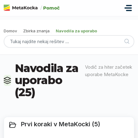
Preskoči na glavno vsebino
/
Pomoč
Domov
Zbirka znanja
Navodila za uporabo
Navodila za
Vodič za hiter začetek
uporabe MetaKocke
uporabo
(25)
Prvi koraki v MetaKocki (5)