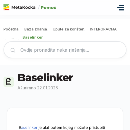
Preskoči na glavni sadržaj
/
Pomoć
Početna
Baza znanja
Upute za korištenje
INTERGRACIJA
Baselinker
...
Baselinker
Ažurirano 22.01.2025
B
aselinker
je alat putem kojeg možete pristupiti