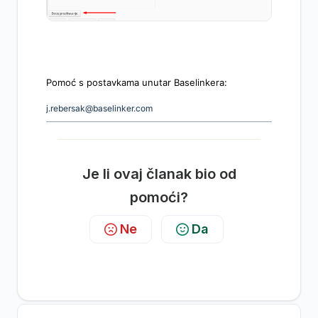
Pomoć s postavkama unutar Baselinkera:
j.rebersak@baselinker.com
Je li ovaj članak bio od
pomoći?
Ne
Da