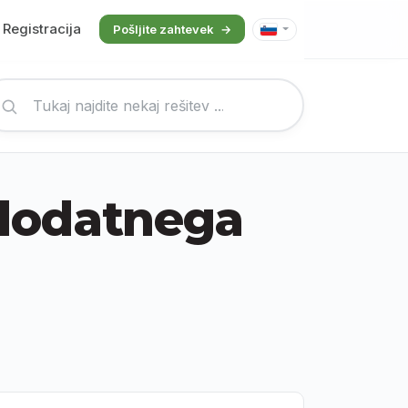
Registracija
Pošljite zahtevek
 dodatnega