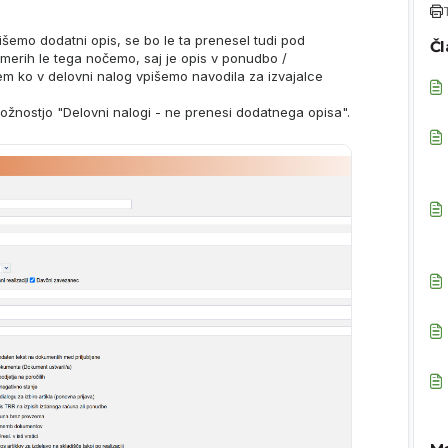
išemo dodatni opis, se bo le ta prenesel tudi pod
Čl
imerih le tega nočemo, saj je opis v ponudbo /
m ko v delovni nalog vpišemo navodila za izvajalce
 možnostjo "Delovni nalogi - ne prenesi dodatnega opisa".