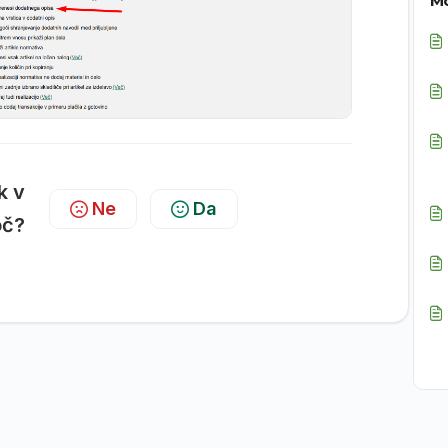
Mo
ek v
Ne
Da
č?