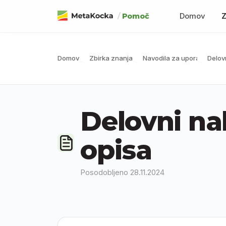
Preskoči na glavno vsebino
/
Domov
Z
Pomoč
Domov
Zbirka znanja
Navodila za uporabo
Delov
Delovni na
opisa
Posodobljeno 28.11.2024